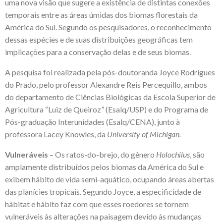
uma nova visão que sugere a existência de distintas conexões
temporais entre as áreas úmidas dos biomas florestais da
América do Sul. Segundo os pesquisadores, o reconhecimento
dessas espécies e de suas distribuições geográficas tem
implicações para a conservação delas e de seus biomas.
A pesquisa foi realizada pela pós-doutoranda Joyce Rodrigues
do Prado, pelo professor Alexandre Reis Percequillo, ambos
do departamento de Ciências Biológicas da Escola Superior de
Agricultura “Luiz de Queiroz” (Esalq/USP) e do Programa de
Pós-graduação Interunidades (Esalq/CENA), junto à
professora Lacey Knowles, da
University of Michigan.
Vulneráveis
– Os ratos-do-brejo, do gênero
Holochilus
, são
amplamente distribuídos pelos biomas da América do Sul e
exibem hábito de vida semi-aquático, ocupando áreas abertas
das planícies tropicais. Segundo Joyce, a especificidade de
hábitat e hábito faz com que esses roedores se tornem
vulneráveis às alterações na paisagem devido às mudanças