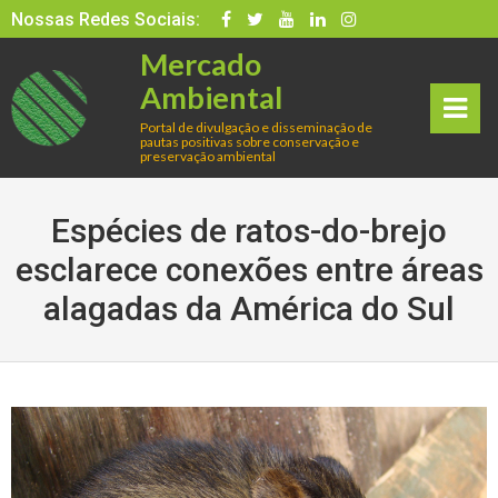
Skip
Nossas Redes Sociais:
to
Mercado
content
Ambiental
Portal de divulgação e disseminação de
pautas positivas sobre conservação e
rima
preservação ambiental
ry
Espécies de ratos-do-brejo
Men
esclarece conexões entre áreas
alagadas da América do Sul
u