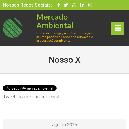
Skip
Nossas Redes Sociais:
to
Mercado
content
Ambiental
Portal de divulgação e disseminação de
pautas positivas sobre conservação e
rima
preservação ambiental
ry
Nosso X
Men
u
Tweets by mercadambiental
agosto 2026