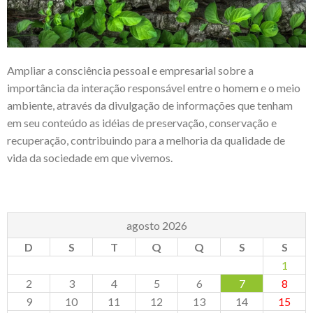
Ampliar a consciência pessoal e empresarial sobre a
importância da interação responsável entre o homem e o meio
ambiente, através da divulgação de informações que tenham
em seu conteúdo as idéias de preservação, conservação e
recuperação, contribuindo para a melhoria da qualidade de
vida da sociedade em que vivemos.
agosto 2026
D
S
T
Q
Q
S
S
1
2
3
4
5
6
7
8
9
10
11
12
13
14
15