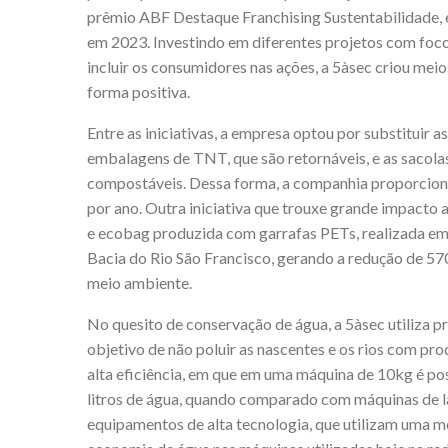
prêmio ABF Destaque Franchising Sustentabilidade, e
em 2023. Investindo em diferentes projetos com foco
incluir os consumidores nas ações, a 5àsec criou mei
forma positiva.
Entre as iniciativas, a empresa optou por substituir 
embalagens de TNT, que são retornáveis, e as sacolas
compostáveis. Dessa forma, a companhia proporciona
por ano. Outra iniciativa que trouxe grande impacto
e ecobag produzida com garrafas PETs, realizada em 
Bacia do Rio São Francisco, gerando a redução de 570
meio ambiente.
No quesito de conservação de água, a 5àsec utiliza 
objetivo de não poluir as nascentes e os rios com p
alta eficiência, em que em uma máquina de 10kg é po
litros de água, quando comparado com máquinas de la
equipamentos de alta tecnologia, que utilizam uma me