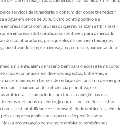
e é de 15% em relação às lavanderias tradicionais do mercado.
 pelos serviços de lavanderia, o consumidor consegue reduzir
ca e água em cerca de 30%. Outro ponto positivo é a
 a empresa conta com processos que revitalizam a fibra têxtil
 que a empresa adota práticas sustentáveis para o mercado,
ão dos colaboradores, para que eles disseminem tais ações
ng, incentivando sempre a inovação e, com isso, aumentando o
meio ambiente, além de fazer o bem para o ecossistema como
retornos econômicos em diversos aspectos. Entre eles, a
s mais eficientes em termos de redução de consumo de energia
sperdícios e aumentando a eficiência produtiva; e o
cas ambientais e cumprindo com todas as exigências das
r novos mercados e clientes, já que os consumidores estão
om a sustentabilidade e responsabilidade ambiental, além de
 pois a empresa ganha uma repercussão positiva ao se
. Nossa preocupação com o meio ambiente também nos