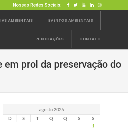
Nossas Redes Sociais:
IAS AMBIENTAIS
EVENTOS AMBIENTAIS
PUBLICAÇÕES
CONTATO
e em prol da preservação do
agosto 2026
D
S
T
Q
Q
S
S
1