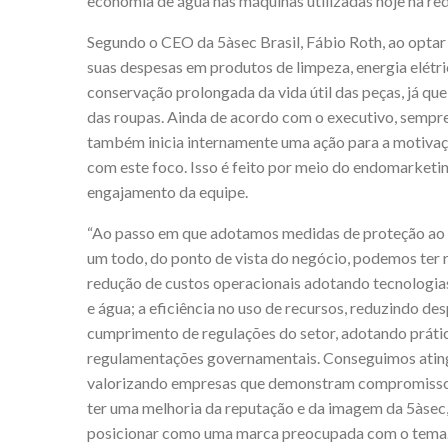
economia de água nas máquinas utilizadas hoje na red
Segundo o CEO da 5àsec Brasil, Fábio Roth, ao optar
suas despesas em produtos de limpeza, energia elétri
conservação prolongada da vida útil das peças, já que
das roupas. Ainda de acordo com o executivo, sempre
também inicia internamente uma ação para a motivaç
com este foco. Isso é feito por meio do endomarketi
engajamento da equipe.
“Ao passo em que adotamos medidas de proteção ao 
um todo, do ponto de vista do negócio, podemos ter 
redução de custos operacionais adotando tecnologia
e água; a eficiência no uso de recursos, reduzindo de
cumprimento de regulações do setor, adotando práti
regulamentações governamentais. Conseguimos atingi
valorizando empresas que demonstram compromisso c
ter uma melhoria da reputação e da imagem da 5àsec,
posicionar como uma marca preocupada com o tema