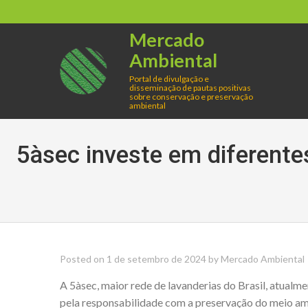
Skip
to
Mercado
content
Ambiental
Portal de divulgação e
disseminação de pautas positivas
sobre conservação e preservação
ambiental
5àsec investe em diferente
Posted on
1 de setembro de 2024
by
Mercado Ambiental
A 5àsec, maior rede de lavanderias do Brasil, atual
pela responsabilidade com a preservação do meio amb