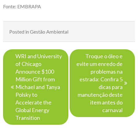
Fonte:
EMBRAPA
Posted in
Gestão Ambiental
Navegação
WRI and University
Troque o óleo e
de
of Chicago
evite um enredo de
Post
Announce $100
problemas na
Million Gift from
estrada: Confira 5
Michael and Tanya
dicas para
Polsky to
manutenção deste
Accelerate the
item antes do
Global Energy
carnaval
Transition