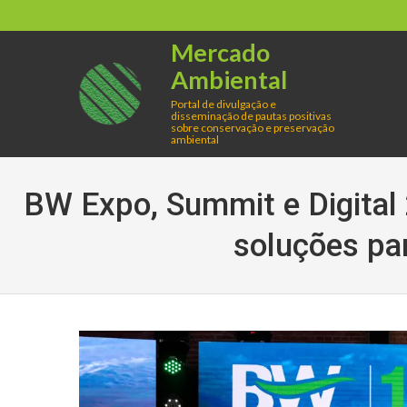
Skip
to
Mercado
content
Ambiental
Portal de divulgação e
disseminação de pautas positivas
sobre conservação e preservação
ambiental
BW Expo, Summit e Digital
soluções pa