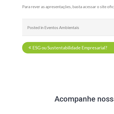
Para rever as apresentações, basta acessar o
site ofic
Posted in
Eventos Ambientais
Navegação
ESG ou Sustentabilidade Empresarial?
de
Post
Acompanhe nossa