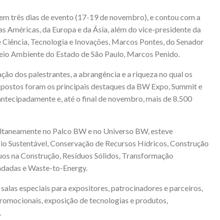
em três dias de evento (17-19 de novembro), e contou com a
das Américas, da Europa e da Ásia, além do vice-presidente da
 Ciência, Tecnologia e Inovações, Marcos Pontes, do Senador
Meio Ambiente do Estado de São Paulo, Marcos Penido.
ação dos palestrantes, a abrangência e a riqueza no qual os
ropostos foram os principais destaques da BW Expo, Summit e
antecipadamente e, até o final de novembro, mais de 8.500
ultaneamente no Palco BW e no Universo BW, esteve
o Sustentável, Conservação de Recursos Hídricos, Construção
uos na Construção, Resíduos Sólidos, Transformação
adadas e Waste-to-Energy.
salas especiais para expositores, patrocinadores e parceiros,
promocionais, exposição de tecnologias e produtos,
.