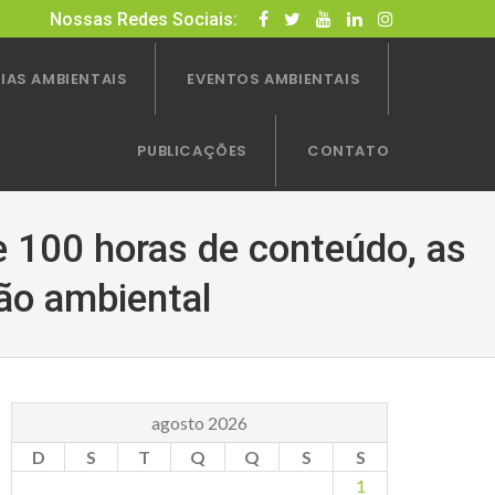
Nossas Redes Sociais:
IAS AMBIENTAIS
EVENTOS AMBIENTAIS
PUBLICAÇÕES
CONTATO
 100 horas de conteúdo, as
ão ambiental
agosto 2026
D
S
T
Q
Q
S
S
1