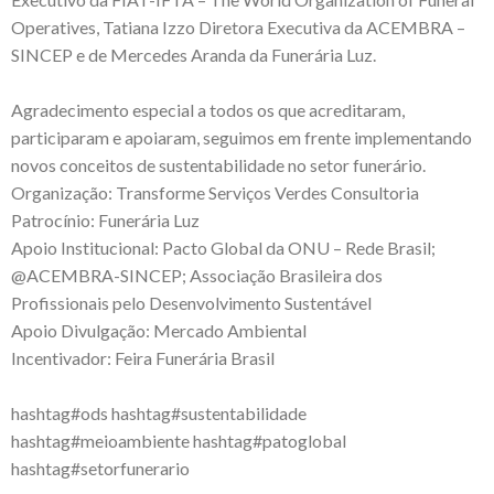
Operatives
,
Tatiana Izzo
Diretora Executiva da
ACEMBRA –
SINCEP
e de Mercedes Aranda da
Funerária Luz
.
Agradecimento especial a todos os que acreditaram,
participaram e apoiaram, seguimos em frente implementando
novos conceitos de sustentabilidade no setor funerário.
Organização:
Transforme Serviços Verdes Consultoria
Patrocínio:
Funerária Luz
Apoio Institucional:
Pacto Global da ONU – Rede Brasil
;
@ACEMBRA-SINCEP
;
Associação Brasileira dos
Profissionais pelo Desenvolvimento Sustentável
Apoio Divulgação:
Mercado Ambiental
Incentivador:
Feira Funerária Brasil
hashtag#ods
hashtag#sustentabilidade
hashtag#meioambiente
hashtag#patoglobal
hashtag#setorfunerario