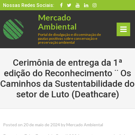
Skip
Nossas Redes Sociais:
to
Mercado
content
Ambiental
Portal de divulgação e disseminação de
pautas positivas sobre conservação e
rima
preservação ambiental
ry
Cerimônia de entrega da 1ª
Men
edição do Reconhecimento ¨ Os
Caminhos da Sustentabilidade do
u
setor de Luto (Deathcare)
Posted on
20 de maio de 2024
by
Mercado Ambiental