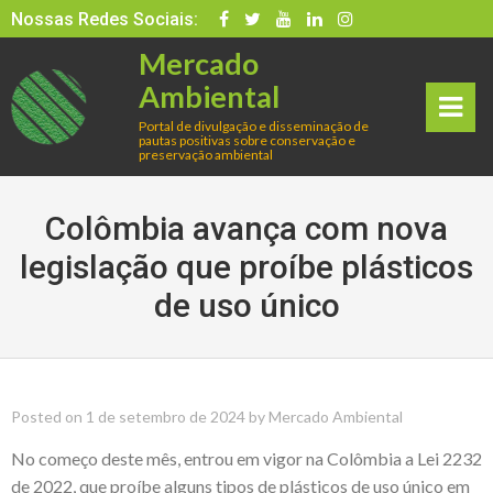
Skip
Nossas Redes Sociais:
to
Mercado
content
Ambiental
Portal de divulgação e disseminação de
pautas positivas sobre conservação e
rima
preservação ambiental
ry
Colômbia avança com nova
Men
legislação que proíbe plásticos
de uso único
u
Posted on
1 de setembro de 2024
by
Mercado Ambiental
No começo deste mês, entrou em vigor na Colômbia a Lei 2232
de 2022, que proíbe alguns tipos de plásticos de uso único em