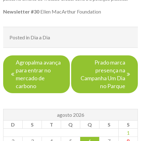
Newsletter #30
Ellen MacArthur Foundation
Posted in
Dia a Dia
Navegação
Agropalma avança
Prado marca
de
para entrar no
presença na
Post
mercado de
Campanha Um Dia
carbono
no Parque
agosto 2026
D
S
T
Q
Q
S
S
1
2
3
4
5
6
7
8