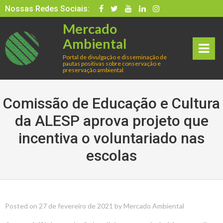
Skip
Nossas Redes Sociais:
to
Mercado
content
Ambiental
Portal de divulgação e disseminação de
pautas positivas sobre conservação e
rima
preservação ambiental
ry
Comissão de Educação e Cultura
Men
da ALESP aprova projeto que
incentiva o voluntariado nas
u
escolas
Posted on
27 de fevereiro de 2021
by
Mercado Ambiental