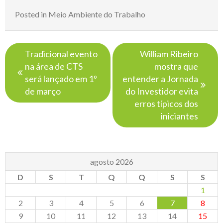
Posted in
Meio Ambiente do Trabalho
Navegação
Tradicional evento
William Ribeiro
de
na área de CTS
mostra que
Post
será lançado em 1º
entender a Jornada
de março
do Investidor evita
erros típicos dos
iniciantes
agosto 2026
D
S
T
Q
Q
S
S
1
2
3
4
5
6
7
8
9
10
11
12
13
14
15