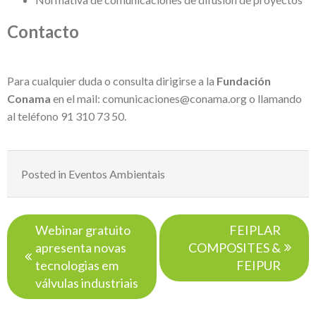
Contacto
Para cualquier duda o consulta dirigirse a la
Fundación
Conama
en el mail:
comunicaciones@conama.org
o llamando
al teléfono 91 310 73 50.
Posted in
Eventos Ambientais
Navegação
Webinar gratuito
FEIPLAR
de
apresenta novas
COMPOSITES &
Post
tecnologias em
FEIPUR
válvulas industriais