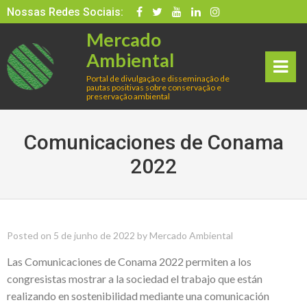
Skip
Nossas Redes Sociais:
to
Mercado
content
Ambiental
Portal de divulgação e disseminação de
pautas positivas sobre conservação e
rima
preservação ambiental
ry
Comunicaciones de Conama
Men
2022
u
Posted on
5 de junho de 2022
by
Mercado Ambiental
Las Comunicaciones de Conama 2022 permiten a los
congresistas mostrar a la sociedad el trabajo que están
realizando en sostenibilidad mediante una comunicación