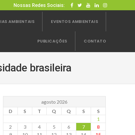
Nossas Redes Sociais:
IAS AMBIENTAIS
EVENTOS AMBIENTAIS
PUBLICAÇÕES
CONTATO
idade brasileira
agosto 2026
D
S
T
Q
Q
S
S
1
2
3
4
5
6
7
8
9
10
11
12
13
14
15