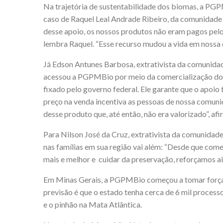
Na trajetória de sustentabilidade dos biomas, a PGPM
caso de Raquel Leal Andrade Ribeiro, da comunidade 
desse apoio, os nossos produtos não eram pagos pelo 
lembra Raquel. “Esse recurso mudou a vida em nossa 
Já Edson Antunes Barbosa, extrativista da comunidad
acessou a PGPMBio por meio da comercialização do P
fixado pelo governo federal. Ele garante que o apoio
preço na venda incentiva as pessoas de nossa comunid
desse produto que, até então, não era valorizado”, af
Para Nilson José da Cruz, extrativista da comunida
nas famílias em sua região vai além: “Desde que com
mais e melhor e cuidar da preservação, reforçamos ai
Em Minas Gerais, a PGPMBio começou a tomar força 
previsão é que o estado tenha cerca de 6 mil process
e o pinhão na Mata Atlântica.