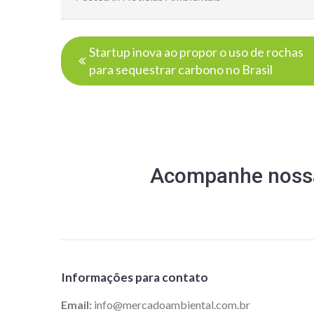
Navegação
Startup inova ao propor o uso de rochas
de
para sequestrar carbono no Brasil
Post
Acompanhe nossa
Informações para contato
Email:
info@mercadoambiental.com.br