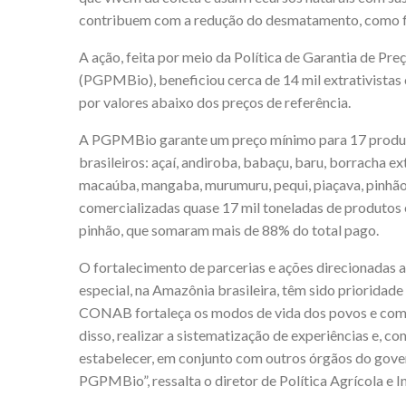
contribuem com a redução do desmatamento, como fo
A ação, feita por meio da Política de Garantia de P
(PGPMBio), beneficiou cerca de 14 mil extrativistas
por valores abaixo dos preços de referência.
A PGPMBio garante um preço mínimo para 17 produto
brasileiros: açaí, andiroba, babaçu, baru, borracha ext
macaúba, mangaba, murumuru, pequi, piaçava, pinhão
comercializadas quase 17 mil toneladas de produtos 
pinhão, que somaram mais de 88% do total pago.
O fortalecimento de parcerias e ações direcionadas a
especial, na Amazônia brasileira, têm sido prioridad
CONAB fortaleça os modos de vida dos povos e comu
disso, realizar a sistematização de experiências e, c
estabelecer, em conjunto com outros órgãos do gover
PGPMBio”, ressalta o diretor de Política Agrícola e 