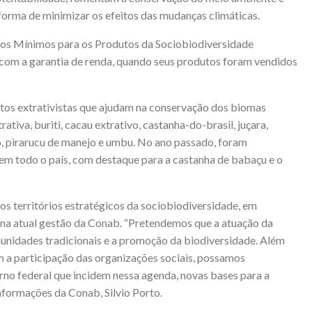
rma de minimizar os efeitos das mudanças climáticas.
reços Mínimos para os Produtos da Sociobiodiversidade
 com a garantia de renda, quando seus produtos foram vendidos
s extrativistas que ajudam na conservação dos biomas
rativa, buriti, cacau extrativo, castanha-do-brasil, juçara,
, pirarucu de manejo e umbu. No ano passado, foram
em todo o país, com destaque para a castanha de babaçu e o
os territórios estratégicos da sociobiodiversidade, em
e na atual gestão da Conab. “Pretendemos que a atuação da
nidades tradicionais e a promoção da biodiversidade. Além
om a participação das organizações sociais, possamos
no federal que incidem nessa agenda, novas bases para a
Informações da Conab, Silvio Porto.