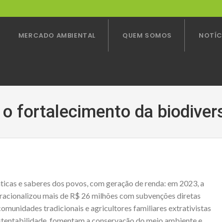
MERCADO AMBIENTAL
QUEM SOMOS
NOTÍC
 fortalecimento da biodivers
áticas e saberes dos povos, com geração de renda: em 2023, a
cionalizou mais de R$ 26 milhões com subvenções diretas
comunidades tradicionais e agricultores familiares extrativistas
ustentabilidade, fomentam a conservação do meio ambiente e