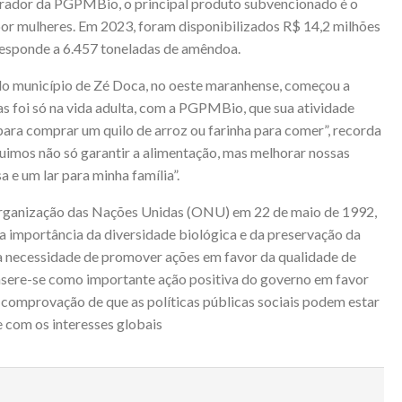
rador da PGPMBio, o principal produto subvencionado é o
or mulheres. Em 2023, foram disponibilizados R$ 14,2 milhões
rresponde a 6.457 toneladas de amêndoa.
 do município de Zé Doca, no oeste maranhense, começou a
 foi só na vida adulta, com a PGPMBio, que sua atividade
ara comprar um quilo de arroz ou farinha para comer”, recorda
uimos não só garantir a alimentação, mas melhorar nossas
a e um lar para minha família”.
 Organização das Nações Unidas (ONU) em 22 de maio de 1992,
a importância da diversidade biológica e da preservação da
a necessidade de promover ações em favor da qualidade de
nsere-se como importante ação positiva do governo em favor
 comprovação de que as políticas públicas sociais podem estar
e com os interesses globais