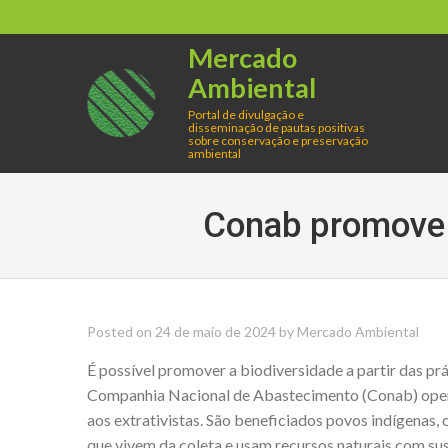
Skip
to
Mercado
content
Ambiental
Portal de divulgação e
disseminação de pautas positivas
sobre conservação e preservação
ambiental
Conab promove o
Posted on
24 de maio de 2024
by
Mercado Ambiental
É possível promover a biodiversidade a partir das pr
Companhia Nacional de Abastecimento (Conab) opera
aos extrativistas. São beneficiados povos indígenas, 
que vivem da coleta e usam recursos naturais com s