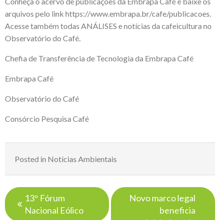
Conheça o acervo de publicações da Embrapa Café e baixe os
arquivos pelo link
https://www.embrapa.br/cafe/publicacoes
.
Acesse também
todas ANÁLISES
e notícias da cafeicultura no
Observatório do Café.
Chefia de Transferência de Tecnologia da Embrapa Café
Embrapa Café
Observatório do Café
C
onsórcio Pesquisa Café
Posted in
Notícias Ambientais
Navegação
13° Fórum
Novo marco legal
de
Nacional Eólico
beneficia
Post