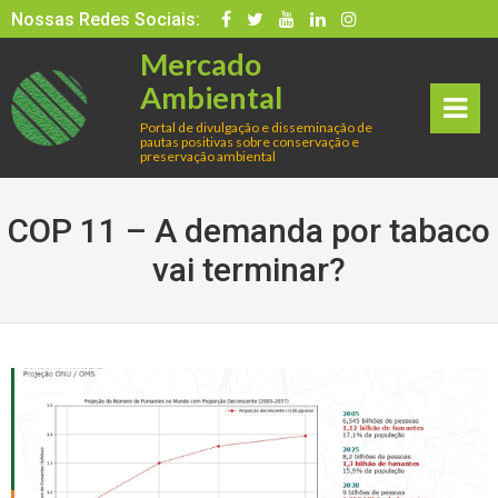
Skip
Nossas Redes Sociais:
to
Mercado
content
Ambiental
Portal de divulgação e disseminação de
pautas positivas sobre conservação e
rima
preservação ambiental
ry
COP 11 – A demanda por tabaco
Men
vai terminar?
u