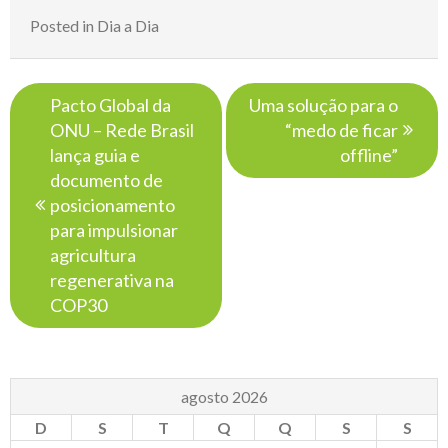
Posted in
Dia a Dia
Navegação
Pacto Global da
Uma solução para o
de
ONU – Rede Brasil
“medo de ficar
Post
lança guia e
offline”
documento de
posicionamento
para impulsionar
agricultura
regenerativa na
COP30
agosto 2026
D
S
T
Q
Q
S
S