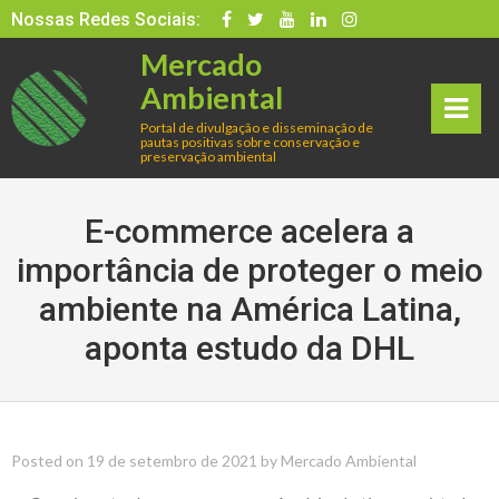
Skip
Nossas Redes Sociais:
to
Mercado
content
Ambiental
Portal de divulgação e disseminação de
pautas positivas sobre conservação e
rima
preservação ambiental
ry
E-commerce acelera a
Men
importância de proteger o meio
ambiente na América Latina,
u
aponta estudo da DHL
Posted on
19 de setembro de 2021
by
Mercado Ambiental