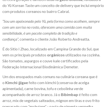
do
Yü Korean Taste
um conceito de delivery que inclui empório
com produtos coreanos no bairro Cabral.
“Sou um apaixonado pelo Yü, pela forma como acolhem, sempre
com um sorriso no rosto, oferecem uma comida com muita
sensibilidade, é um pacote completo de tradição e
confiança”,
comenta o cliente João Roberto Andreatta.
É do Sitio I Zhao, localizado em Campina Grande do Sul, que
vem os principais produtos
orgânicos
utilizados na cozinha.
São tomates, aspargos e couve kale certificados pela
Federação Internacional Biodinâmica Demeter.
Um dos ensopados mais comuns na culinária coreana que é
o
Kimchi-jjigae
feito com kimchi (conserva de acelga
apimentada), carne bovina, tofu e cebolinha verde
acompanhado de arroz branco. Já o
Bibimbap
é feito com
arroz, mix de vegetais salteados, mignon em tiras e ovo frito
preparado com
“gochujang”
– pasta de pimenta vermelha