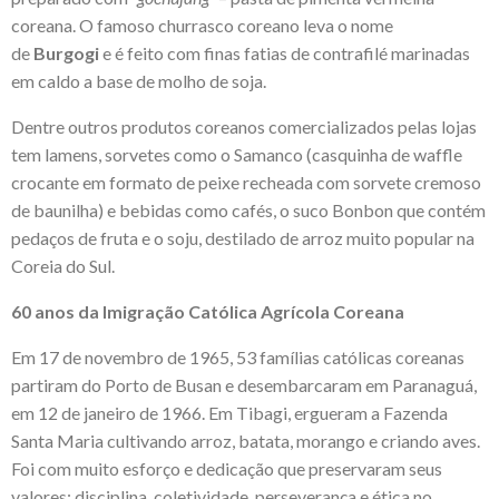
coreana. O famoso churrasco coreano leva o nome
de
Burgogi
e é feito com finas fatias de contrafilé marinadas
em caldo a base de molho de soja.
Dentre outros produtos coreanos comercializados pelas lojas
tem lamens, sorvetes como o Samanco (casquinha de waffle
crocante em formato de peixe recheada com sorvete cremoso
de baunilha) e bebidas como cafés, o suco Bonbon que contém
pedaços de fruta e o soju, destilado de arroz muito popular na
Coreia do Sul.
60 anos da Imigração Católica Agrícola Coreana
Em 17 de novembro de 1965, 53 famílias católicas coreanas
partiram do Porto de Busan e desembarcaram em Paranaguá,
em 12 de janeiro de 1966. Em Tibagi, ergueram a Fazenda
Santa Maria cultivando arroz, batata, morango e criando aves.
Foi com muito esforço e dedicação que preservaram seus
valores: disciplina, coletividade, perseverança e ética no