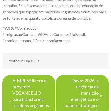
trabalho. Seu desenvolvimento foi ancorado na educação de
gerações que superaram barreiras linguísticas e culturais para
se fortalecer enquanto Católica Coreana de Curitiba.
TAGS:
#CoreiadoSul,
#ImigracaoCoreana, #60AnosCoreanosNoBrasil,
#comidacoreana, #Gastronomiacoreana
Posted in
Dia a Dia
Navegação
AIMPLAS lidera el
Davos 2026: a
de
proyecto
urgência da
Post
VEGANCELIO
transição
para transformar
energética e o
residuos orgánicos
papel estratégico