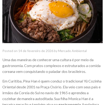
Posted on
14 de fevereiro de 2026
by
Mercado Ambiental
Uma das maneiras de conhecer uma cultura é por meio da
gastronomia. Com pratos complexos e estruturados a comida
coreana vem conquistando o paladar dos brasileiros.
Em Curitiba, Pina Han é quem conduz o tradicional
Yü Cozinha
Oriental
desde 2001 na Praça Osório. Ela veio com seus pais e
irmãos da Coreia do Sul no navio de 1965 e aprendeu a
cozinhar de maneira autoditada. Sua filha Monica Han é a
terceira geração e também atua na
gastronomia
, fundadora