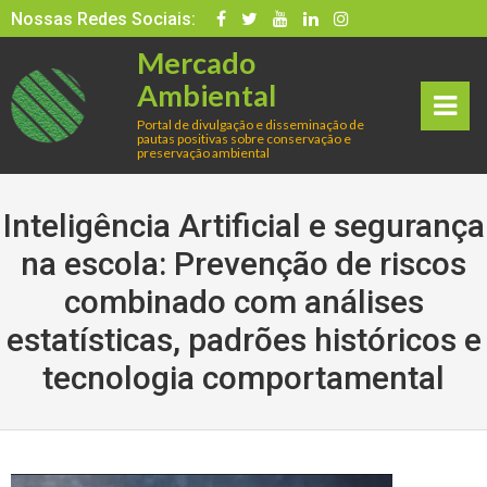
Skip
Nossas Redes Sociais:
to
Mercado
content
Ambiental
Portal de divulgação e disseminação de
pautas positivas sobre conservação e
rima
preservação ambiental
ry
Inteligência Artificial e segurança
Men
na escola: Prevenção de riscos
combinado com análises
u
estatísticas, padrões históricos e
tecnologia comportamental