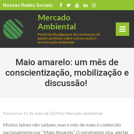
Skip
Nossas Redes Sociais:
to
Mercado
content
Ambiental
Portal de divulgação e disseminação de
pautas positivas sobre conservação e
rima
preservação ambiental
ry
Maio amarelo: um mês de
Men
conscientização, mobilização e
discussão!
u
Posted on
15 de maio de 2024
by
Mercado Ambiental
Muitos talvez não saibam, mas o mês de maio é conhecido
nacionalmente por “Maio Amarelo”. O movimento visa alertar