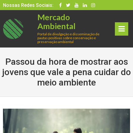
Skip
Nossas Redes Sociais:
to
Mercado
content
Ambiental
Portal de divulgação e disseminação de
pautas positivas sobre conservação e
rima
preservação ambiental
ry
Passou da hora de mostrar aos
Men
jovens que vale a pena cuidar do
meio ambiente
u