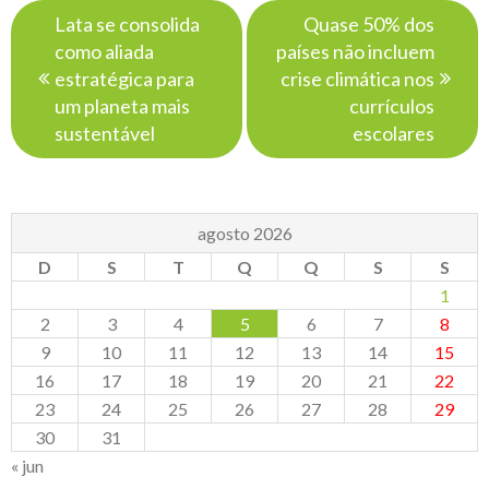
Navegação
Lata se consolida
Quase 50% dos
de
como aliada
países não incluem
Post
estratégica para
crise climática nos
um planeta mais
currículos
sustentável
escolares
agosto 2026
D
S
T
Q
Q
S
S
1
2
3
4
5
6
7
8
9
10
11
12
13
14
15
16
17
18
19
20
21
22
23
24
25
26
27
28
29
30
31
« jun