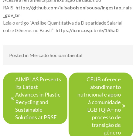
RAIS:
https://github.com/luisabolsonisousa/ingestao_rais
_gov_br
Leia o artigo “Análise Quantitativa da Disparidade Salarial
entre Gêneros no Brasil”:
https://icmc.usp.br/e/155a0
Posted in
Mercado Socioambiental
Navegação
AIMPLAS Presents
CEUB oferece
de
Its Latest
atendimento
Post
Advances in Plastic
nutricional e apoio
Recycling and
à comunidade
Sustainable
LGBTQIA+ no
Solutions at PRSE
processo de
transição de
gênero