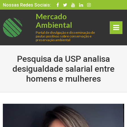
Skip
Nossas Redes Sociais:
to
Mercado
content
Ambiental
Portal de divulgação e disseminação de
pautas positivas sobre conservação e
rima
preservação ambiental
ry
Pesquisa da USP analisa
Men
desigualdade salarial entre
homens e mulheres
u