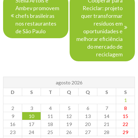
Stella Artois e
Cooperar para
de
Ambev promovem
Reciclar: projeto
Post
chefs brasileiras
quer transformar
nos restaurantes
resíduos em
de São Paulo
oportunidades e
melhorar eficiência
do mercado de
reciclagem
agosto 2026
D
S
T
Q
Q
S
S
1
2
3
4
5
6
7
8
9
10
11
12
13
14
15
16
17
18
19
20
21
22
23
24
25
26
27
28
29