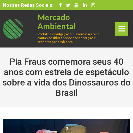
Skip
Nossas Redes Sociais:
to
Mercado
content
Ambiental
Portal de divulgação e disseminação de
pautas positivas sobre conservação e
rima
preservação ambiental
ry
Pia Fraus comemora seus 40
Men
anos com estreia de espetáculo
sobre a vida dos Dinossauros do
u
Brasil