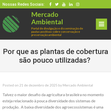
Skip
Nossas Redes Sociais:
to
Mercado
content
Ambiental
Portal de divulgação e disseminação de
pautas positivas sobre conservação e
rima
preservação ambiental
ry
Por que as plantas de cobertura
Men
são pouco utilizadas?
u
Posted on
21 de dezembro de 2025
by
Mercado Ambiental
Talvez o maior desafio da agricultura brasileira no momento
esteja relacionado à pouca diversidade dos sistemas de
produção. A baixa diversidade dos agroecossistemas é uma