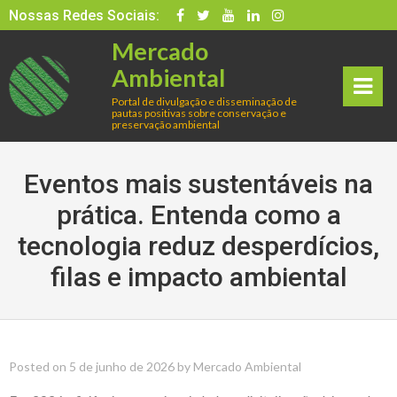
Skip
Nossas Redes Sociais:
to
Mercado
content
Ambiental
Portal de divulgação e disseminação de
pautas positivas sobre conservação e
rima
preservação ambiental
ry
Eventos mais sustentáveis na
Men
prática. Entenda como a
tecnologia reduz desperdícios,
u
filas e impacto ambiental
Posted on
5 de junho de 2026
by
Mercado Ambiental