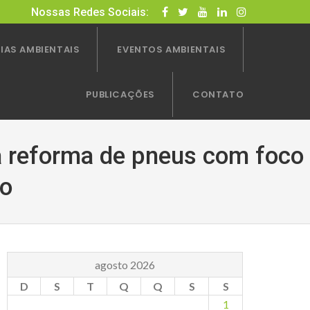
Nossas Redes Sociais:
IAS AMBIENTAIS
EVENTOS AMBIENTAIS
PUBLICAÇÕES
CONTATO
a reforma de pneus com foco
ão
agosto 2026
D
S
T
Q
Q
S
S
1