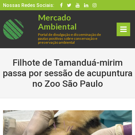
Skip
Nossas Redes Sociais:
to
Mercado
content
Ambiental
Portal de divulgação e disseminação de
pautas positivas sobre conservação e
rima
preservação ambiental
ry
Filhote de Tamanduá-mirim
Men
passa por sessão de acupuntura
no Zoo São Paulo
u