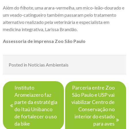
Além do filhote, uma arara-vermelha, um mico-leão-dourado e
um veado-catingueiro também passaram pelo tratamento
alternativo realizado pela veterinária e especialista em
medicina integrativa, Larissa Brandão.
Assessoria de imprensa Zoo São Paulo
Posted in
Notícias Ambientais
Navegação
Instituto
Parceria entre Zoo
de
Aromeiazero faz
São Paulo e USP vai
Post
parte da estratégia
viabilizar Centro de
do Itaú Unibanco
Conservação no
de fortalecer o uso
interior do estado
da bike
para aves