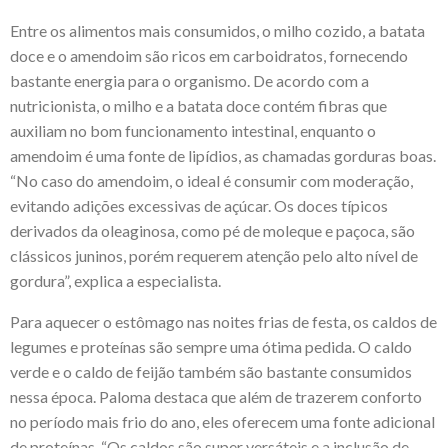
Entre os alimentos mais consumidos, o milho cozido, a batata
doce e o amendoim são ricos em carboidratos, fornecendo
bastante energia para o organismo. De acordo com a
nutricionista, o milho e a batata doce contém fibras que
auxiliam no bom funcionamento intestinal, enquanto o
amendoim é uma fonte de lipídios, as chamadas gorduras boas.
“No caso do amendoim, o ideal é consumir com moderação,
evitando adições excessivas de açúcar. Os doces típicos
derivados da oleaginosa, como pé de moleque e paçoca, são
clássicos juninos, porém requerem atenção pelo alto nível de
gordura”, explica a especialista.
Para aquecer o estômago nas noites frias de festa, os caldos de
legumes e proteínas são sempre uma ótima pedida. O caldo
verde e o caldo de feijão também são bastante consumidos
nessa época. Paloma destaca que além de trazerem conforto
no período mais frio do ano, eles oferecem uma fonte adicional
de proteínas. “Os caldos são super versáteis e a inclusão de