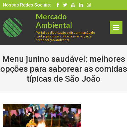
Skip
Nossas Redes Sociais:
to
Mercado
content
Ambiental
Portal de divulgação e disseminação de
pautas positivas sobre conservação e
rima
preservação ambiental
ry
Menu junino saudável: melhores
Men
opções para saborear as comidas
típicas de São João
u