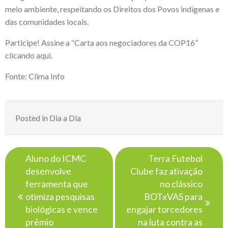
meio ambiente, respeitando os Direitos dos Povos indígenas e
das comunidades locais.
Participe! Assine a “Carta aos negociadores da COP16”
clicando
aqui
.
Fonte:
Clima Info
Posted in
Dia a Dia
Navegação
Aluno do ICMC
Terra Futebol
de
desenvolve
Clube faz ativação
Post
ferramenta que
no clássico
otimiza pesquisas
BOTxVAS para
biológicas e vence
engajar torcedores
prêmio
na luta contra as