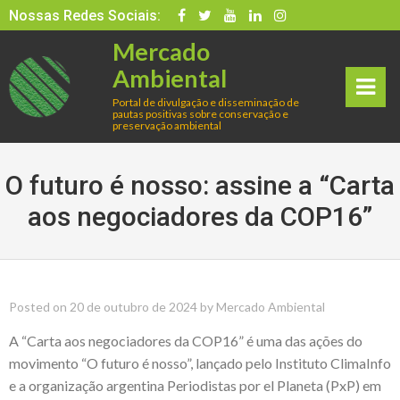
Skip
Nossas Redes Sociais:
to
Mercado
content
Ambiental
Portal de divulgação e disseminação de
pautas positivas sobre conservação e
rima
preservação ambiental
ry
O futuro é nosso: assine a “Carta
Men
aos negociadores da COP16”
u
Posted on
20 de outubro de 2024
by
Mercado Ambiental
A “Carta aos negociadores da COP16” é uma das ações do
movimento “O futuro é nosso”, lançado pelo Instituto ClimaInfo
e a organização argentina Periodistas por el Planeta (PxP) em