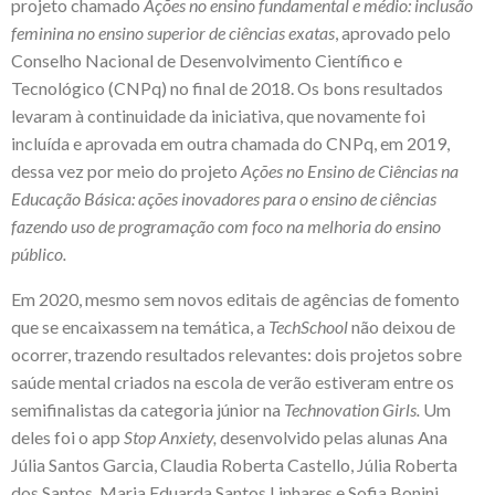
projeto chamado
Ações no ensino fundamental e médio: inclusão
feminina no ensino superior de ciências exata
s
, aprovado pelo
Conselho Nacional de Desenvolvimento Científico e
Tecnológico (CNPq) no final de 2018. Os bons resultados
levaram à continuidade da iniciativa, que novamente foi
incluída e aprovada em outra chamada do CNPq, em 2019,
dessa vez por meio do projeto
Ações no Ensino de Ciências na
Educação Básica: ações inovadores para o ensino de ciências
fazendo uso de programação com foco na melhoria do ensino
público.
Em 2020, mesmo sem novos editais de agências de fomento
que se encaixassem na temática, a
TechSchool
não deixou de
ocorrer, trazendo resultados relevantes: dois projetos sobre
saúde mental criados na escola de verão estiveram entre os
semifinalistas da categoria júnior na
Technovation Girls.
Um
deles foi o app
Stop Anxiety
,
desenvolvido pelas alunas Ana
Júlia Santos Garcia, Claudia Roberta Castello, Júlia Roberta
dos Santos, Maria Eduarda Santos Linhares e Sofia Bonini