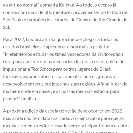
ao antigo normal”, comenta Kalinka. Ao todo, o evento já
contou com mais de 300 mentores provenientes do Estado de
São Paulo e também dos estados de Goiás e do Rio Grande do
Sul.
Para 2022, Isadora afirma que a meta é chegar a todos os
estados brasileiros e aprimorar ainda mais o projeto:
“Pretendemos estudar os times vencedores da
Technovation
Girls
para aperfeiçoar as mentorias de toda a escola, além de
impulsionar a
TechSchool
para outros lugares do Brasil.
Inclusive, estamos abertos para auxiliar outros grupos a
desenvolverem seus projetos nas suas regiões. Afinal, lugar de
mulher é onde ela quiser, e as nossas meninas estão aí para
provar!”, finaliza.
A próxima edição da escola de verão deve ocorrer em 2022,
mas ainda não tem data marcada. A orientação é para que as
meninas e mentores interessados em participar fiquem atentos
ao
Instagram
e ao
Facebook
do GRACE. Para obter mais