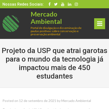
Skip
Nossas Redes Sociais:
to
Mercado
content
Ambiental
Portal de divulgação e disseminação de
pautas positivas sobre conservação e
rima
preservação ambiental
ry
Projeto da USP que atrai garotas
Men
para o mundo da tecnologia já
impactou mais de 450
u
estudantes
Posted on
12 de setembro de 2021
by
Mercado Ambiental