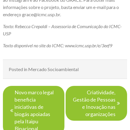
informações sobre o projeto, basta enviar um e-mail para o
endereço
grace@icmc.usp.br
.
Texto: Rebecca Crepaldi – Assessoria de Comunicação do ICMC-
USP
Texto disponível no site do ICMC:
www.icmc.usp.br/e/3eef9
Posted in
Mercado Socioambiental
Navegação
Novo marco legal
Criatividade,
de
beneficia
Gestão de Pessoas
Post
iniciativas de
e Inovação nas
biogás apoiadas
organizações
pela Itaipu
Binacional