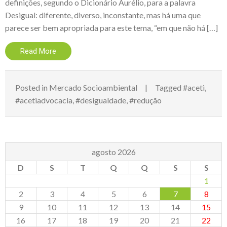
definições, segundo o Dicionário Aurélio, para a palavra
Desigual: diferente, diverso, inconstante, mas há uma que
parece ser bem apropriada para este tema, “em que não há […]
Read More
Posted in
Mercado Socioambiental
Tagged
#aceti
,
#acetiadvocacia
,
#desigualdade
,
#redução
agosto 2026
D
S
T
Q
Q
S
S
1
2
3
4
5
6
7
8
9
10
11
12
13
14
15
16
17
18
19
20
21
22