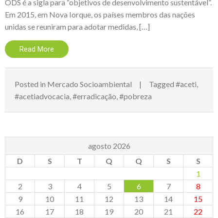
ODS é a sigla para “objetivos de desenvolvimento sustentável”.
Em 2015, em Nova Iorque, os países membros das nações
unidas se reuniram para adotar medidas, […]
Read More
Posted in
Mercado Socioambiental
Tagged
#aceti
,
#acetiadvocacia
,
#erradicação
,
#pobreza
agosto 2026
D
S
T
Q
Q
S
S
1
2
3
4
5
6
7
8
9
10
11
12
13
14
15
16
17
18
19
20
21
22