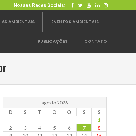
Nossas Redes Sociais:
IAS AMBIENTAIS
EVENTOS AMBIENTAIS
PUBLICAÇÕES
CONTATO
br
agosto 2026
D
S
T
Q
Q
S
S
1
2
3
4
5
6
7
8
9
10
11
12
13
14
15