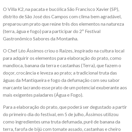
O
Villa K2
, na pacata e bucólica São Francisco Xavier (SP),
distrito de São José dos Campos com clima bem agradável,
preparou um prato que reúne três dos elementos na natureza
(terra, água e fogo) para participar do 2º Festival
Gastronômico Sabores da Montanha.
O
Chef Léo Ássimos
criou o Raízes, inspirado na cultura local
para adquirir os elementos para elaboração do prato, como
mandioca, banana da terra e castanhas (Terra), que fazem o
doçor, crocância e leveza ao prato; a tradicional truta das
águas da Mantiqueira e fogo da defumação com seu sabor
marcante lacrando esse prato de um potencial exuberante aos
mais exigentes paladares (Água e Fogo).
Para a elaboração do prato, que poderá ser degustado a partir
do primeiro dia do festival, em 5 de julho, Ássimos utilizou
como ingredientes uma truta defumada, purê de banana da
terra, farofa de bijú com tomate assado, castanhas e cheiro