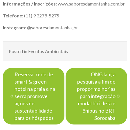
Informações / Inscrições
:
www.saboresdamontanha.com.br
Telefone
: (11) 9 3279-5275
Instagram
:
@saboresdamontanha_br
Posted in
Eventos Ambientais
Navegação
Reserva: rede de
ONG lança
de
smart & green
pesquisa a fim de
Post
hotel na praia e na
propor melhorias
serra promove
para integração
ações de
modal bicicleta e
sustentabilidade
ônibus no BRT
para os hóspedes
Sorocaba