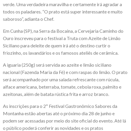
verde. Uma verdadeira maravilha e certamente irá agradar a
todos os paladares. “O prato está super interessante e muito
saboroso”, adianta o Chef.
Em Cunha (SP), na Serra da Bocaina, a
Cervejaria Caminho do
Ouro
inscreveu para o festival a Truta com Azeite de Limão
Siciliano para deleite de quem irá até o destino curtir o
friozinho, os lavandários e os famosos ateliês de cerâmica.
A iguaria (250g) será servida ao azeite e limão siciliano
nacional (Fazenda Maria da Fé) e com raspas do limão. O prato
será acompanhado por uma salada refrescante com rúcula,
alface americana, beterraba, tomate, cebola roxa, palmito e
azeitonas, além de batata rústica frita e arroz branco.
As inscrições para o 2º Festival Gastronômico Sabores da
Montanha estão abertas até o próximo dia 28 de junho e
podem ser acessadas por meio do
site oficial do evento
. Até lá
o público poderá conferir as novidades e os pratos