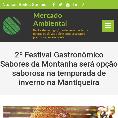
Skip
Nossas Redes Sociais:
to
Mercado
content
Ambiental
Portal de divulgação e disseminação de
pautas positivas sobre conservação e
rima
preservação ambiental
ry
2º Festival Gastronômico
Men
Sabores da Montanha será opção
saborosa na temporada de
u
inverno na Mantiqueira