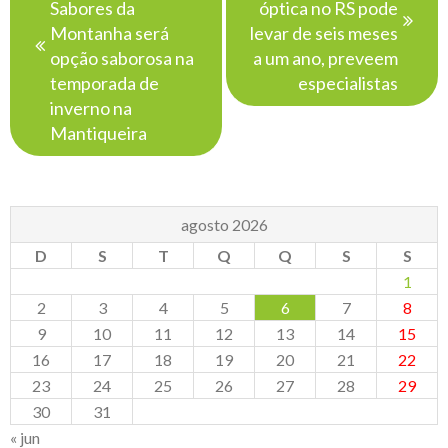
Sabores da
óptica no RS pode
Montanha será
levar de seis meses
opção saborosa na
a um ano, preveem
temporada de
especialistas
inverno na
Mantiqueira
agosto 2026
D
S
T
Q
Q
S
S
1
2
3
4
5
6
7
8
9
10
11
12
13
14
15
16
17
18
19
20
21
22
23
24
25
26
27
28
29
30
31
« jun