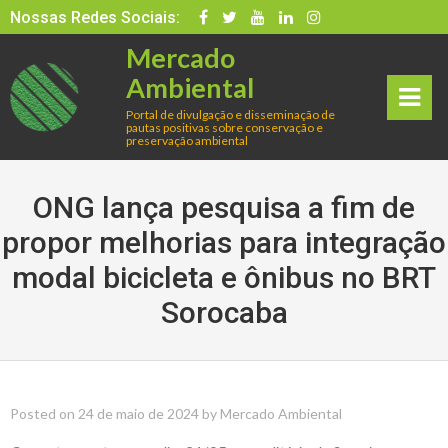
Skip
Nossas Redes Sociais:
to
Mercado
content
Ambiental
Portal de divulgação e disseminação de
pautas positivas sobre conservação e
rima
preservação ambiental
ry
ONG lança pesquisa a fim de
Men
propor melhorias para integração
modal bicicleta e ônibus no BRT
u
Sorocaba
Posted on
24 de maio de 2024
by
Mercado Ambiental