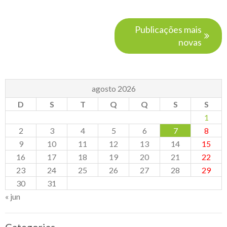
é
sempre
Navegação
o
Publicações mais
por
melhor
novas
posts
remédio?
agosto 2026
D
S
T
Q
Q
S
S
1
2
3
4
5
6
7
8
9
10
11
12
13
14
15
16
17
18
19
20
21
22
23
24
25
26
27
28
29
30
31
« jun