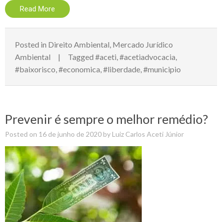
Read More
Posted in
Direito Ambiental
,
Mercado Jurídico
Ambiental
Tagged
#aceti
,
#acetiadvocacia
,
#baixorisco
,
#economica
,
#liberdade
,
#municipio
Prevenir é sempre o melhor remédio?
Posted on
16 de junho de 2020
by
Luiz Carlos Aceti Júnior