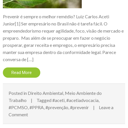
Prevenir é sempre o melhor remédio? Luiz Carlos Aceti
Junior[1] Ser empresário no Brasil não é tarefa fácil. O
empreendedorismo requer agilidade, foco, visão de mercado e
preparo. Mas além de se preocupar em fazer o negócio
prosperar, gerar receita e empregos, o empresário precisa
manter sua empresa dentro da conformidade legal. Parece
conversa de […]
Read More
Posted in
Direito Ambiental
,
Meio Ambiente do
Trabalho
Tagged
#aceti
,
#acetiadvocacia
,
#PCMSO
,
#PPRA
,
#prevenção
,
#prevenir
Leave a
on
Comment
Prevenir