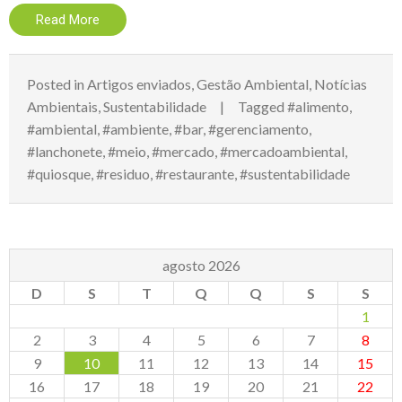
Read More
Posted in
Artigos enviados
,
Gestão Ambiental
,
Notícias
Ambientais
,
Sustentabilidade
Tagged
#alimento
,
#ambiental
,
#ambiente
,
#bar
,
#gerenciamento
,
#lanchonete
,
#meio
,
#mercado
,
#mercadoambiental
,
#quiosque
,
#residuo
,
#restaurante
,
#sustentabilidade
agosto 2026
D
S
T
Q
Q
S
S
1
2
3
4
5
6
7
8
9
10
11
12
13
14
15
16
17
18
19
20
21
22