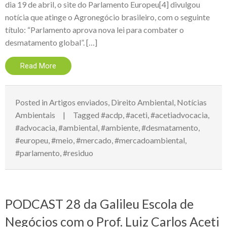
dia 19 de abril, o site do Parlamento Europeu[4] divulgou
notícia que atinge o Agronegócio brasileiro, com o seguinte
título: “Parlamento aprova nova lei para combater o
desmatamento global”. […]
Read More
Posted in
Artigos enviados
,
Direito Ambiental
,
Notícias
Ambientais
Tagged
#acdp
,
#aceti
,
#acetiadvocacia
,
#advocacia
,
#ambiental
,
#ambiente
,
#desmatamento
,
#europeu
,
#meio
,
#mercado
,
#mercadoambiental
,
#parlamento
,
#residuo
PODCAST 28 da Galileu Escola de
Negócios com o Prof. Luiz Carlos Aceti