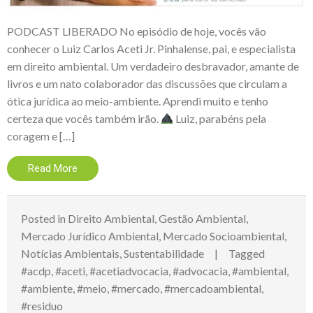
PODCAST LIBERADO No episódio de hoje, vocês vão
conhecer o Luiz Carlos Aceti Jr. Pinhalense, pai, e especialista
em direito ambiental. Um verdadeiro desbravador, amante de
livros e um nato colaborador das discussões que circulam a
ótica jurídica ao meio-ambiente. Aprendi muito e tenho
certeza que vocês também irão.
Luiz, parabéns pela
coragem e […]
Read More
Posted in
Direito Ambiental
,
Gestão Ambiental
,
Mercado Jurídico Ambiental
,
Mercado Socioambiental
,
Notícias Ambientais
,
Sustentabilidade
Tagged
#acdp
,
#aceti
,
#acetiadvocacia
,
#advocacia
,
#ambiental
,
#ambiente
,
#meio
,
#mercado
,
#mercadoambiental
,
#residuo