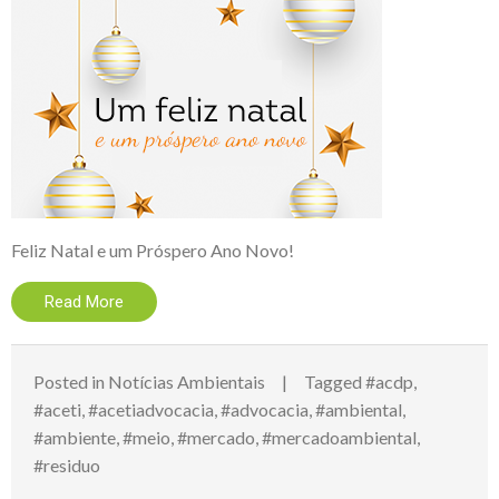
Feliz Natal e um Próspero Ano Novo!
Read More
Posted in
Notícias Ambientais
Tagged
#acdp
,
#aceti
,
#acetiadvocacia
,
#advocacia
,
#ambiental
,
#ambiente
,
#meio
,
#mercado
,
#mercadoambiental
,
#residuo