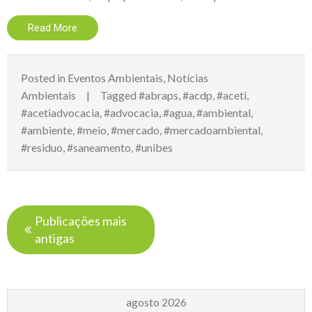
Read More
Posted in
Eventos Ambientais
,
Notícias
Ambientais
Tagged
#abraps
,
#acdp
,
#aceti
,
#acetiadvocacia
,
#advocacia
,
#agua
,
#ambiental
,
#ambiente
,
#meio
,
#mercado
,
#mercadoambiental
,
#residuo
,
#saneamento
,
#unibes
Navegação
Publicações mais
por
antigas
posts
agosto 2026