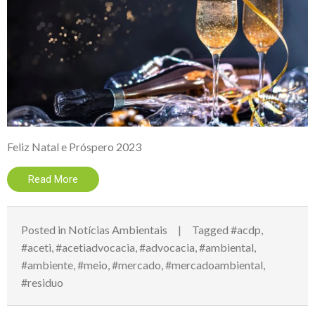
Feliz Natal e Próspero 2023
Read More
Posted in
Notícias Ambientais
Tagged
#acdp
,
#aceti
,
#acetiadvocacia
,
#advocacia
,
#ambiental
,
#ambiente
,
#meio
,
#mercado
,
#mercadoambiental
,
#residuo