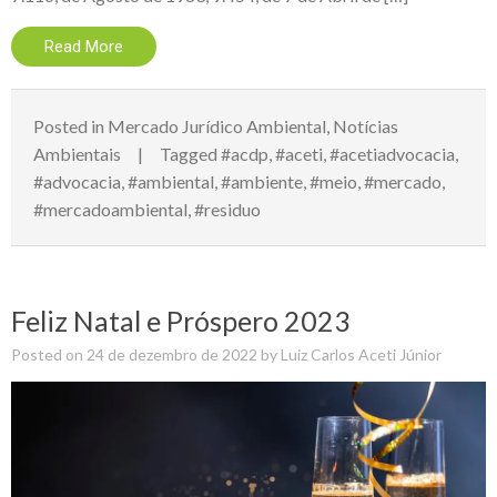
Read More
Posted in
Mercado Jurídico Ambiental
,
Notícias
Ambientais
Tagged
#acdp
,
#aceti
,
#acetiadvocacia
,
#advocacia
,
#ambiental
,
#ambiente
,
#meio
,
#mercado
,
#mercadoambiental
,
#residuo
Feliz Natal e Próspero 2023
Posted on
24 de dezembro de 2022
by
Luiz Carlos Aceti Júnior