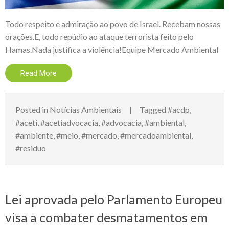
Todo respeito e admiração ao povo de Israel. Recebam nossas
orações.E, todo repúdio ao ataque terrorista feito pelo
Hamas.Nada justifica a violência!Equipe Mercado Ambiental
Read More
Posted in
Notícias Ambientais
Tagged
#acdp
,
#aceti
,
#acetiadvocacia
,
#advocacia
,
#ambiental
,
#ambiente
,
#meio
,
#mercado
,
#mercadoambiental
,
#residuo
Lei aprovada pelo Parlamento Europeu
visa a combater desmatamentos em