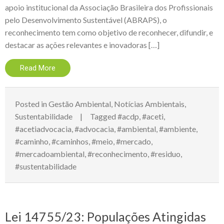
apoio institucional da Associação Brasileira dos Profissionais
pelo Desenvolvimento Sustentável (ABRAPS), o
reconhecimento tem como objetivo de reconhecer, difundir, e
destacar as ações relevantes e inovadoras […]
Read More
Posted in
Gestão Ambiental
,
Notícias Ambientais
,
Sustentabilidade
Tagged
#acdp
,
#aceti
,
#acetiadvocacia
,
#advocacia
,
#ambiental
,
#ambiente
,
#caminho
,
#caminhos
,
#meio
,
#mercado
,
#mercadoambiental
,
#reconhecimento
,
#residuo
,
#sustentabilidade
Lei 14755/23: Populações Atingidas