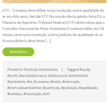
STF – Conama deve editar nova resolução sobre qualidade do
ar em dois anos, decide STF Na sessão desta quinta-feira (5), o
Plenário do Supremo Tribunal Federal (STF) determinou que o
Conselho Nacional do Meio Ambiente (Conama) edite, em 24
meses, uma nova resolução sobre padrões de qualidade do ar.
A nova diretriz deve levar […]
Read More
Posted in
Notícias Ambientais
Tagged
#acdp
,
#aceti
,
#acetiadvocacia
,
#advocacia
,
#ambiental
,
#ambiente
,
#ar
,
#conama
,
#meio
,
#mercado
,
#mercadoambiental
,
#particula
,
#poluição
,
#qualidade
,
#residuo
,
#resolução
,
#stf