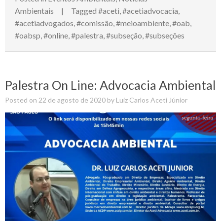
Ambientais
Tagged
#aceti
,
#acetiadvocacia
,
#acetiadvogados
,
#comissão
,
#meioambiente
,
#oab
,
#oabsp
,
#online
,
#palestra
,
#subseção
,
#subseções
Palestra On Line: Advocacia Ambiental
Posted on
22 de agosto de 2020
by
Luiz Carlos Aceti Júnior