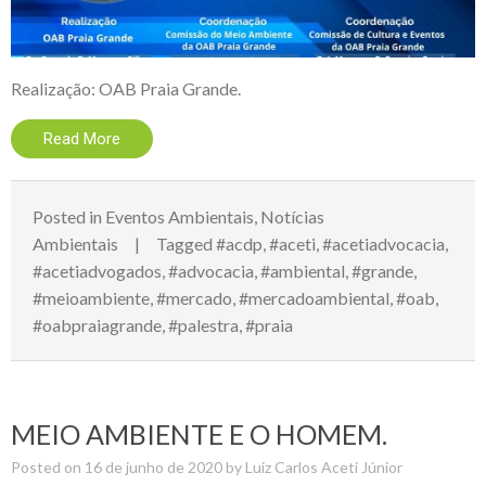
Realização: OAB Praia Grande.
Read More
Posted in
Eventos Ambientais
,
Notícias
Ambientais
Tagged
#acdp
,
#aceti
,
#acetiadvocacia
,
#acetiadvogados
,
#advocacia
,
#ambiental
,
#grande
,
#meioambiente
,
#mercado
,
#mercadoambiental
,
#oab
,
#oabpraiagrande
,
#palestra
,
#praia
MEIO AMBIENTE E O HOMEM.
Posted on
16 de junho de 2020
by
Luiz Carlos Aceti Júnior