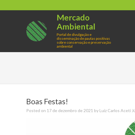
Skip
to
Mercado
content
Ambiental
Portal de divulgação e
disseminação de pautas positivas
sobre conservação e preservação
ambiental
Boas Festas!
Posted on
17 de dezembro de 2021
by
Luiz Carlos Aceti J