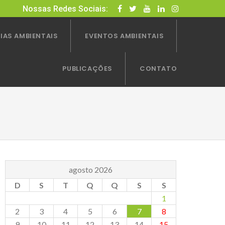
Nossas Redes Sociais:
IAS AMBIENTAIS
EVENTOS AMBIENTAIS
PUBLICAÇÕES
CONTATO
agosto 2026
D
S
T
Q
Q
S
S
1
2
3
4
5
6
7
8
9
10
11
12
13
14
15