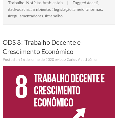
Trabalho
,
Notícias Ambientais
Tagged
#aceti
,
#advocacia
,
#ambiente
,
#legislação
,
#meio
,
#normas
,
#regulamentadoras
,
#trabalho
ODS 8: Trabalho Decente e
Crescimento Econômico
Posted on
16 de junho de 2020
by
Luiz Carlos Aceti Júnior