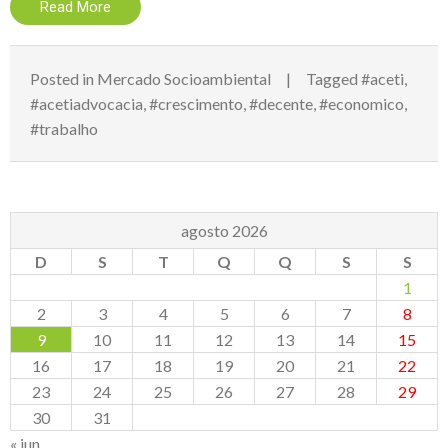
Read More
Posted in
Mercado Socioambiental
Tagged
#aceti
,
#acetiadvocacia
,
#crescimento
,
#decente
,
#economico
,
#trabalho
agosto 2026
D
S
T
Q
Q
S
S
1
2
3
4
5
6
7
8
9
10
11
12
13
14
15
16
17
18
19
20
21
22
23
24
25
26
27
28
29
30
31
« jun