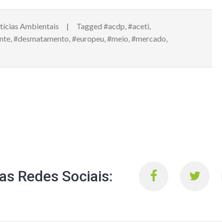
tícias Ambientais
Tagged
#acdp
,
#aceti
,
nte
,
#desmatamento
,
#europeu
,
#meio
,
#mercado
,
s Redes Sociais: