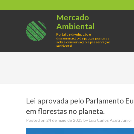
Skip
to
Mercado
content
Ambiental
Portal de divulgação e
disseminação de pautas positivas
sobre conservação e preservação
ambiental
Lei aprovada pelo Parlamento E
em florestas no planeta.
Posted on
24 de maio de 2023
by
Luiz Carlos Aceti Júnior