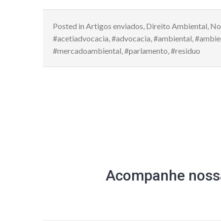
Posted in
Artigos enviados
,
Direito Ambiental
,
No
#acetiadvocacia
,
#advocacia
,
#ambiental
,
#ambie
#mercadoambiental
,
#parlamento
,
#residuo
Acompanhe nossa