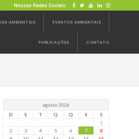
Nossas Redes Sociais:
IAS AMBIENTAIS
EVENTOS AMBIENTAIS
PUBLICAÇÕES
CONTATO
agosto 2026
D
S
T
Q
Q
S
S
1
2
3
4
5
6
7
8
9
10
11
12
13
14
15