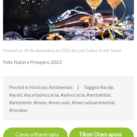
Posted on
24 de dezembro de 2022
by
Luiz Carlos Aceti Júnior
Feliz Natal e Próspero 2023
Posted in
Notícias Ambientais
Tagged
#acdp
,
#aceti
,
#acetiadvocacia
,
#advocacia
,
#ambiental
,
#ambiente
,
#meio
,
#mercado
,
#mercadoambiental
,
#residuo
Navegação
Como a filantropia
Tikun Olam apoia